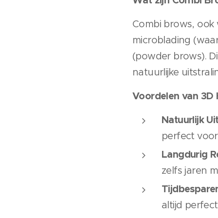
Wat zijn Combi Br
Combi brows, ook 
microblading (waar
(powder brows). Dit
natuurlijke uitstra
Voordelen van 3D 
Natuurlijk Uit
perfect voor
Langdurig R
zelfs jaren 
Tijdbespare
altijd perfe