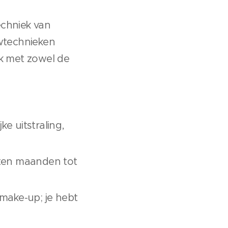
echniek van
uwtechnieken
jk met zowel de
ke uitstraling,
aten maanden tot
make-up; je hebt