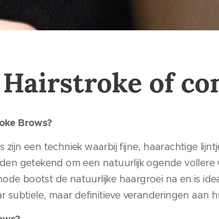
 Hairstroke of co
roke Brows?
zijn een techniek waarbij fijne, haarachtige lijntj
n getekend om een natuurlijk ogende vollere
ode bootst de natuurlijke haargroei na en is id
aar subtiele, maar definitieve veranderingen aa