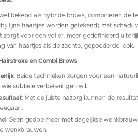
ows?
wel bekend als hybride brows, combineren de t
bij fijne haartjes worden getekend) met schad
 zorgt voor een voller, meer gedefinieerd uiterli
ling van haartjes als de zachte, gepoederde look.
Hairstroke en Combi Brows
erlijk
: Beide technieken zorgen voor een natuurlij
 wie subtiele verbeteringen wil.
esultaat
: Met de juiste nazorg kunnen de result
meegaan.
nd
: Geen gedoe meer met dagelijkse wenkbrauw
cte wenkbrauwen.