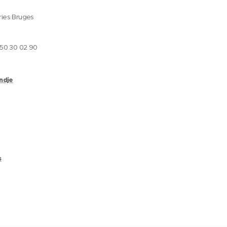
ries Bruges
050 30 02 90
andje
s