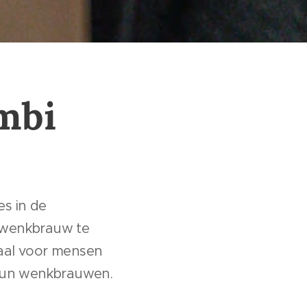
mbi
es in de
 wenkbrauw te
eaal voor mensen
n hun wenkbrauwen.