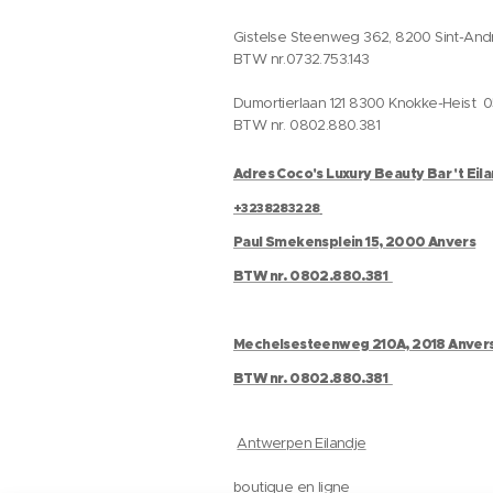
Gistelse Steenweg 362, 8200 Sint-And
BTW nr.0732.753.143
Dumortierlaan 121 8300 Knokke-Heist 
BTW nr. 0802.880.381
Adres Coco's Luxury Beauty Bar 't Eil
+3238283228
Paul Smekensplein 15, 2000 Anvers
BTW nr. 0802.880.381
Mechelsesteenweg 210A, 2018 Anver
BTW nr. 0802.880.381
Antwerpen Eilandje
boutique en ligne