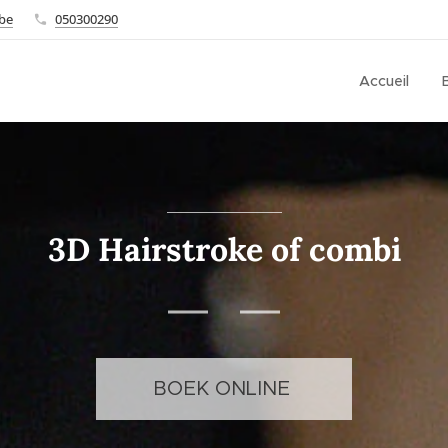
.be
050300290
Accueil
3D Hairstroke of combi
BOEK ONLINE