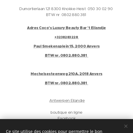
Dumortierlaan 121 8300 Knokke-Heist 050 30 02 90
BTW nr. 0802.880.381
Adres Coco's Luxury Beauty Bar 't Eilandje
+3238283228
Paul Smekensplein 15, 2000 Anvers
BTW nr. 0802.880.381
Mechelsesteenweg 210A, 2018 Anvers
BTW nr. 0802.880.381
Antwerpen Eilandje
boutique en ligne
Facebook
Instagram
Gelaat
Ce site utilise des cookies pour permettre le bon