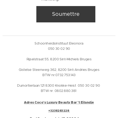
Soumettre
Schoonheidsinstituut Eleonora
050 30 02 90
Rijselstraat 55, 8200 Sint-Michiels Bruges
Gistelse Steenweg 362, 8200 Sint-Andries Bruges
BTW nr.0732.753.143
Dumortierlaan 121 8300 Knokke-Heist 050 30 02 90
BTW nr. 0802.880.381
Adres Coco's Luxury Beauty Bar 't Eilandje
+3238283228