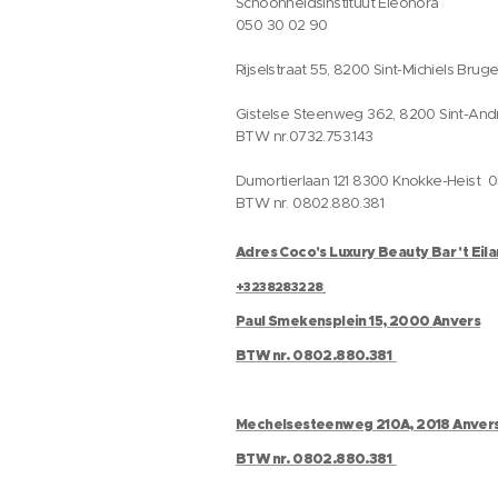
Schoonheidsinstituut Eleonora
050 30 02 90
Rijselstraat 55, 8200 Sint-Michiels Brug
Gistelse Steenweg 362, 8200 Sint-And
BTW nr.0732.753.143
Dumortierlaan 121 8300 Knokke-Heist 
BTW nr. 0802.880.381
Adres Coco's Luxury Beauty Bar 't Eil
+3238283228
Paul Smekensplein 15, 2000 Anvers
BTW nr. 0802.880.381
Mechelsesteenweg 210A, 2018 Anver
BTW nr. 0802.880.381