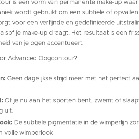
ur is een vorm van permanente make-up waarb
iek wordt gebruikt om een subtiele of opvallende
zorgt voor een verfijnde en gedefinieerde uitstra
 alsof je make-up draagt. Het resultaat is een fris
heid van je ogen accentueert.
or Advanced Oogcontour?
n:
Geen dagelijkse strijd meer met het perfect 
t:
Of je nu aan het sporten bent, zwemt of slaapt
g uit.
Look:
De subtiele pigmentatie in de wimperlijn zo
en volle wimperlook.