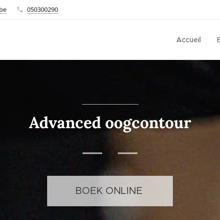
.be
050300290
Accueil
Advanced oogcontour
BOEK ONLINE