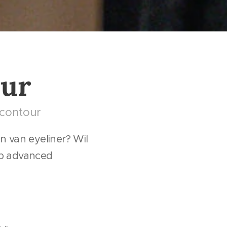
our
contour
n van eyeliner? Wil
up advanced