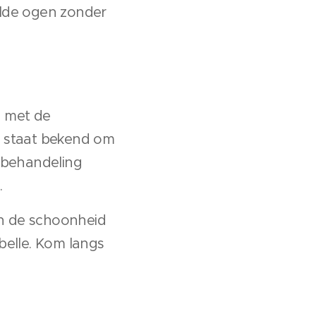
lde ogen zonder
 met de
ij staat bekend om
e behandeling
.
n de schoonheid
belle. Kom langs