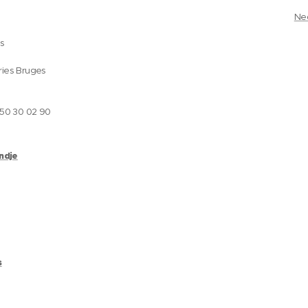
Ne
es
ries Bruges
050 30 02 90
andje
s