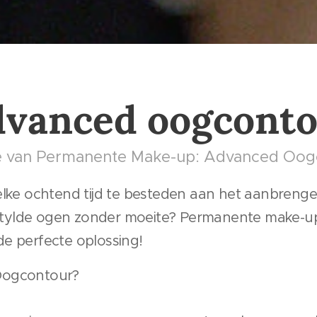
vanced oogcont
e van Permanente Make-up: Advanced Oog
elke ochtend tijd te besteden aan het aanbrenge
 gestylde ogen zonder moeite? Permanente make-
e perfecte oplossing!
Oogcontour?