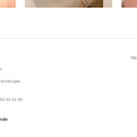
Ne
es
ries Bruges
050 30 02 90
andje