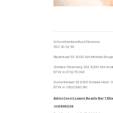
Schoonheidsinstituut Eleonora
050 30 02 90
Rijselstraat 55, 8200 Sint-Michiels Brug
Gistelse Steenweg 362, 8200 Sint-And
BTW nr.0732.753.143
Dumortierlaan 121 8300 Knokke-Heist 
BTW nr. 0802.880.381
Adres Coco's Luxury Beauty Bar 't Eil
+3238283228