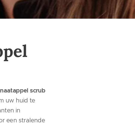
ppel
naatappel scrub
om uw huid te
anten in
or een stralende