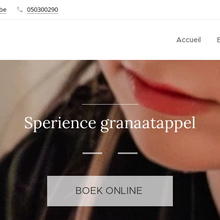
.be
050300290
Accueil
Sperience granaatappel
BOEK ONLINE