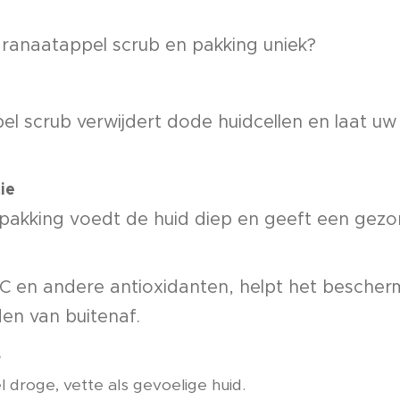
ranaatappel scrub en pakking uniek?
l scrub verwijdert dode huidcellen en laat uw 
ie
pakking voedt de huid diep en geeft een gezo
ne C en andere antioxidanten, helpt het besche
den van buitenaf.
s
 droge, vette als gevoelige huid.