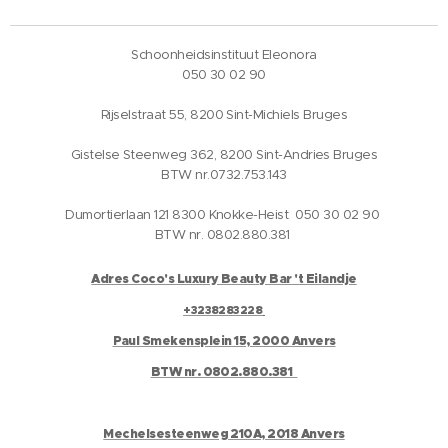
Schoonheidsinstituut Eleonora
050 30 02 90
Rijselstraat 55, 8200 Sint-Michiels Bruges
Gistelse Steenweg 362, 8200 Sint-Andries Bruges
BTW nr.0732.753.143
Dumortierlaan 121 8300 Knokke-Heist 050 30 02 90
BTW nr. 0802.880.381
Adres Coco's Luxury Beauty Bar 't Eilandje
+3238283228
Paul Smekensplein 15, 2000 Anvers
BTW nr. 0802.880.381
Mechelsesteenweg 210A, 2018 Anvers