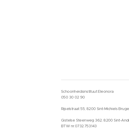
Schoonheidsinstituut Eleonora
050 30 02 90
Rijselstraat 55, 8200 Sint-Michiels Brug
Gistelse Steenweg 362, 8200 Sint-And
BTW nr.0732.753.143