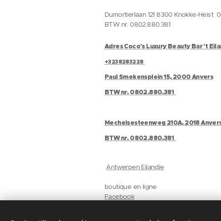
Dumortierlaan 121 8300 Knokke-Heist 
BTW nr. 0802.880.381
Adres Coco's Luxury Beauty Bar 't Eil
+3238283228
Paul Smekensplein 15, 2000 Anvers
BTW nr. 0802.880.381
Mechelsesteenweg 210A, 2018 Anver
BTW nr. 0802.880.381
Antwerpen Eilandje
boutique en ligne
Facebook
Instagram
Gelaat