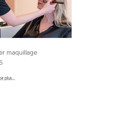
elier maquillage
5
r plus,...