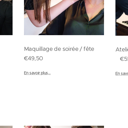
our
Maquillage de soirée / fête
At
€49,50
€5
En savoir plus,...
En savoi