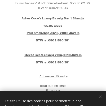
Dumortierlaan 121 8300 Knokke-Heist 050 30 02 90
BTW nr. 0802.880.381
Adres Coco's Luxury Beauty Bar 't Eilandje
+3238283228
Paul Smekensplein 15, 2000 Anvers
BTW nr. 0802.880.381
Mechelsesteenweg 210A, 2018 Anvers
BTW nr. 0802.880.381
Antwerpen Eilandje
boutique en ligne
Facebook
Instagram
Gelaat
Ce site utilise des cookies pour permettre le bon
Antwerpen