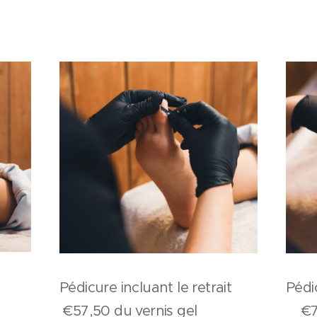
el
Péd
Pédicure incluant le retrait
€70 
€57,50 du vernis gel