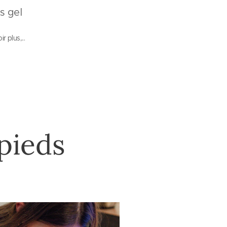
s gel
r plus,...
pieds