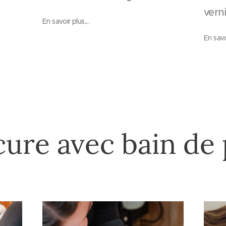
verni
En savoir plus,...
En savoi
cure avec bain de 