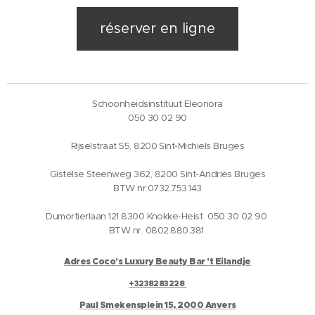
réserver en ligne
Schoonheidsinstituut Eleonora
050 30 02 90
Rijselstraat 55, 8200 Sint-Michiels Bruges
Gistelse Steenweg 362, 8200 Sint-Andries Bruges
BTW nr.0732.753.143
Dumortierlaan 121 8300 Knokke-Heist 050 30 02 90
BTW nr. 0802.880.381
Adres Coco's Luxury Beauty Bar 't Eilandje
+3238283228
Paul Smekensplein 15, 2000 Anvers