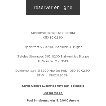
réserver en ligne
Schoonheidsinstituut Eleonora
050 30 02 90
Rijselstraat 55, 8200 Sint-Michiels Bruges
Gistelse Steenweg 362, 8200 Sint-Andries Bruges
BTW nr.0732.753.143
Dumortierlaan 121 8300 Knokke-Heist 050 30 02 90
BTW nr. 0802.880.381
Adres Coco's Luxury Beauty Bar 't Eilandje
+3238283228
Paul Smekensplein 15, 2000 Anvers