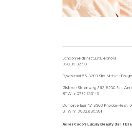
Schoonheidsinstituut Eleonora
050 30 02 90
Rijselstraat 55, 8200 Sint-Michiels Brug
Gistelse Steenweg 362, 8200 Sint-And
BTW nr.0732.753.143
Dumortierlaan 121 8300 Knokke-Heist 
BTW nr. 0802.880.381
Adres Coco's Luxury Beauty Bar 't Eil