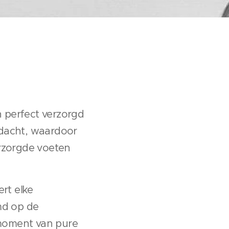
n perfect verzorgd
ndacht, waardoor
rzorgde voeten
ert elke
md op de
 moment van pure