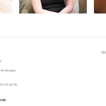
Ne
es
ries Bruges
050 30 02 90
andje