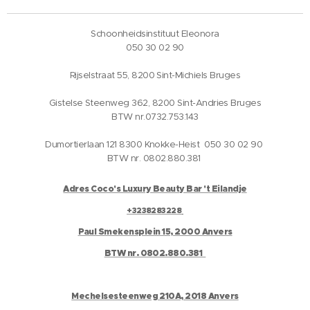
Schoonheidsinstituut Eleonora
050 30 02 90
Rijselstraat 55, 8200 Sint-Michiels Bruges
Gistelse Steenweg 362, 8200 Sint-Andries Bruges
BTW nr.0732.753.143
Dumortierlaan 121 8300 Knokke-Heist 050 30 02 90
BTW nr. 0802.880.381
Adres Coco's Luxury Beauty Bar 't Eilandje
+3238283228
Paul Smekensplein 15, 2000 Anvers
BTW nr. 0802.880.381
Mechelsesteenweg 210A, 2018 Anvers