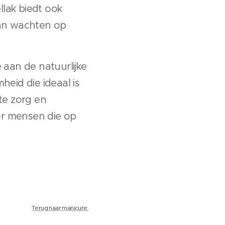
llak biedt ook
van wachten op
 aan de natuurlijke
eid die ideaal is
te zorg en
oor mensen die op
Terug naar manicure.