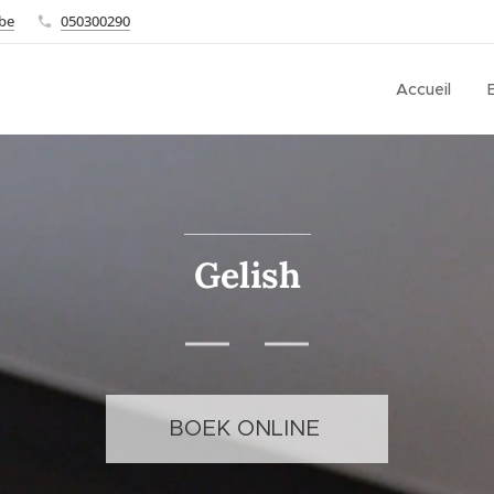
.be
050300290
Accueil
Gelish
BOEK ONLINE