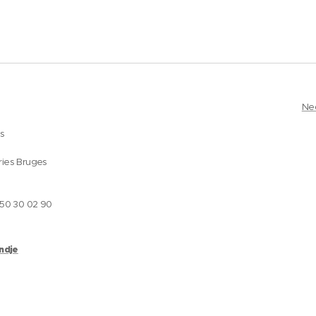
Ne
es
ries Bruges
050 30 02 90
andje