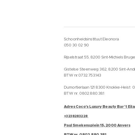
Schoonheidsinstituut Eleonora
050 30 02 90
Rijselstraat 55, 8200 Sint-Michiels Brug
Gistelse Steenweg 362, 8200 Sint-And
BTW nr.0732.753.143
Dumortierlaan 121 8300 Knokke-Heist 
BTW nr. 0802.880.381
Adres Coco's Luxury Beauty Bar 't Eil
+3238283228
Paul Smekensplein 15, 2000 Anvers
BTW nr. 0802.880.381