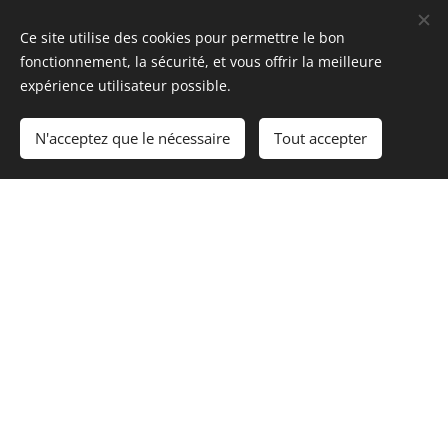
Ce site utilise des cookies pour permettre le bon
fonctionnement, la sécurité, et vous offrir la meilleure
expérience utilisateur possible.
N'acceptez que le nécessaire
Tout accepter
Schoonheidsinstituut Eleonora
050 30 02 90
Rijselstraat 55, 8200 Sint-Michiels Bruges
Gistelse Steenweg 362, 8200 Sint-Andries Bruges
BTW nr.0732.753.143