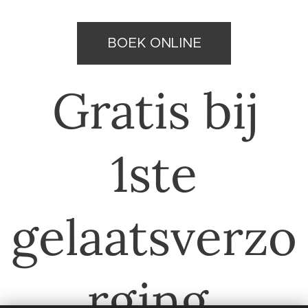
BOEK ONLINE
Gratis bij
1ste
gelaatsverzo
rging