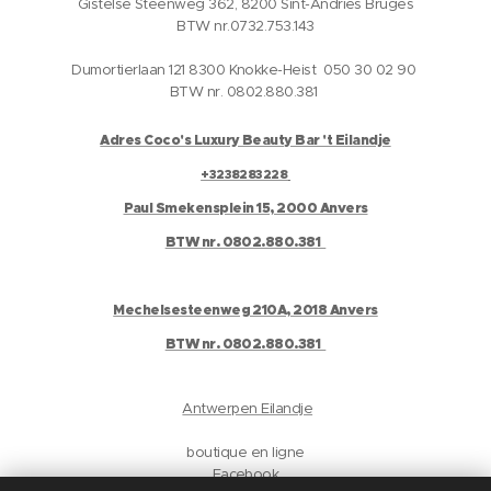
Gistelse Steenweg 362, 8200 Sint-Andries Bruges
BTW nr.0732.753.143
Dumortierlaan 121 8300 Knokke-Heist 050 30 02 90
BTW nr. 0802.880.381
Adres Coco's Luxury Beauty Bar 't Eilandje
+3238283228
Paul Smekensplein 15, 2000 Anvers
BTW nr. 0802.880.381
Mechelsesteenweg 210A, 2018 Anvers
BTW nr. 0802.880.381
Antwerpen Eilandje
boutique en ligne
Facebook