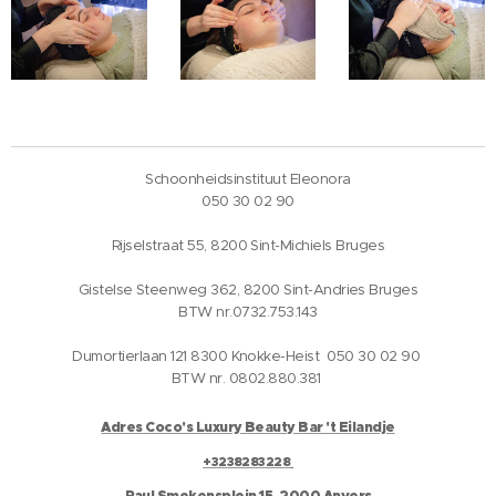
Schoonheidsinstituut Eleonora
050 30 02 90
Rijselstraat 55, 8200 Sint-Michiels Bruges
Gistelse Steenweg 362, 8200 Sint-Andries Bruges
BTW nr.0732.753.143
Dumortierlaan 121 8300 Knokke-Heist 050 30 02 90
BTW nr. 0802.880.381
Adres Coco's Luxury Beauty Bar 't Eilandje
+3238283228
Paul Smekensplein 15, 2000 Anvers