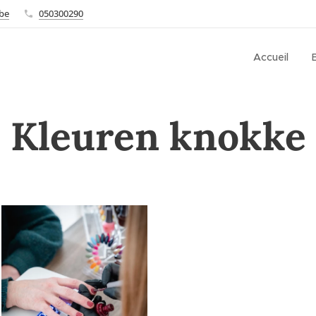
.be
050300290
Accueil
Kleuren knokke