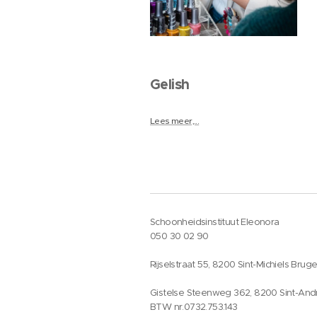
Gelish
Lees meer,...
Schoonheidsinstituut Eleonora
050 30 02 90
Rijselstraat 55, 8200 Sint-Michiels Brug
Gistelse Steenweg 362, 8200 Sint-And
BTW nr.0732.753.143