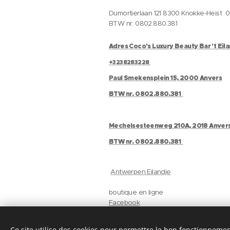
Dumortierlaan 121 8300 Knokke-Heist 
BTW nr. 0802.880.381
Adres Coco's Luxury Beauty Bar 't Eil
+3238283228
Paul Smekensplein 15, 2000 Anvers
BTW nr. 0802.880.381
Mechelsesteenweg 210A, 2018 Anver
BTW nr. 0802.880.381
Antwerpen Eilandje
boutique en ligne
Facebook
Instagram
Gelaat
Ce site utilise des cookies pour permettre le bon fonctionnement,