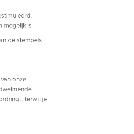
stimuleerd,
mogelijk is.
van de stempels
n van onze
bedwelmende
dringt, terwijl je