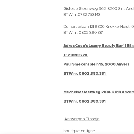
Gistelse Steenweg 362, 8200 Sint-And
BTW nr.0732.753.143
Dumortierlaan 121 8300 Knokke-Heist 
BTW nr. 0802.880.381
Adres Coco's Luxury Beauty Bar 't Eil
+3238283228
Paul Smekensplein 15, 2000 Anvers
BTW nr. 0802.880.381
Mechelsesteenweg 210A, 2018 Anver
BTW nr. 0802.880.381
Antwerpen Eilandje
boutique en ligne