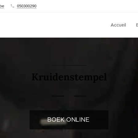
.be
050300290
Accueil
Kruidenstempel
BOEK ONLINE