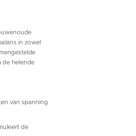
 eeuwenoude
balans in zowel
samengestelde
m de helende
aten van spanning
muleert de