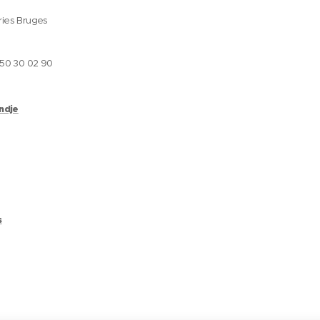
ries Bruges
050 30 02 90
andje
s