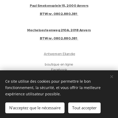
Paul Smekensplein 15, 2000 Anvers
BTW nr. 0802.880.381
Mechelsesteenweg 210A, 2018 Anvers
BTW nr. 0802.880.381
Antwerpen Eilandje
boutique en ligne
Facebook
Instagram
Gelaat
Ce site utilise des cookies pour permettre le bon
Antwerpen
fonctionnement, la sécurité, et vous offrir la meilleure
privacyverklaring
expérience utilisateur possible.
Langues
N'acceptez que le nécessaire
Tout accepter
Nederlands
English
Français
Deutsch