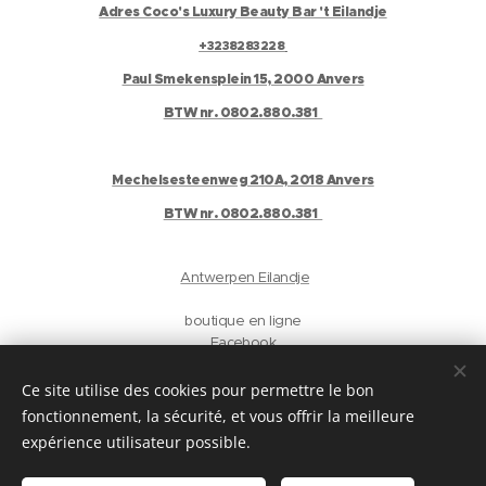
Adres Coco's Luxury Beauty Bar 't Eilandje
+3238283228
Paul Smekensplein 15, 2000 Anvers
BTW nr. 0802.880.381
Mechelsesteenweg 210A, 2018 Anvers
BTW nr. 0802.880.381
Antwerpen Eilandje
boutique en ligne
Facebook
Instagram
Gelaat
Ce site utilise des cookies pour permettre le bon
Antwerpen
fonctionnement, la sécurité, et vous offrir la meilleure
privacyverklaring
expérience utilisateur possible.
Langues