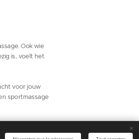
assage. Ook wie
ig is, voelt het
acht voor jouw
 een sportmassage
N'acceptez que le nécessaire
Tout accepter