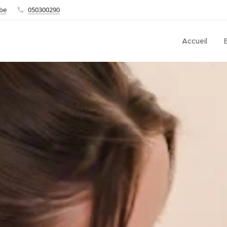
.be
050300290
Accueil