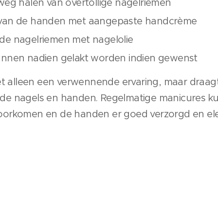
weg halen van overtollige nagelriemen
 van de handen met aangepaste handcrème
de nagelriemen met nagelolie
unnen nadien gelakt worden indien gewenst
et alleen een verwennende ervaring, maar draagt
de nagels en handen. Regelmatige manicures k
orkomen en de handen er goed verzorgd en elega