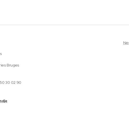
Ne
es
ries Bruges
050 30 02 90
andje