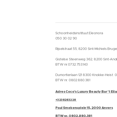
Schoonheidsinstituut Eleonora
050 30 02 90
Rijselstraat 55, 8200 Sint-Michiels Brug
Gistelse Steenweg 362, 8200 Sint-And
BTW nr.0732.753.143
Dumortierlaan 121 8300 Knokke-Heist 
BTW nr. 0802.880.381
Adres Coco's Luxury Beauty Bar 't Eil
+3238283228
Paul Smekensplein 15, 2000 Anvers
BTW nr. 0802.880.381