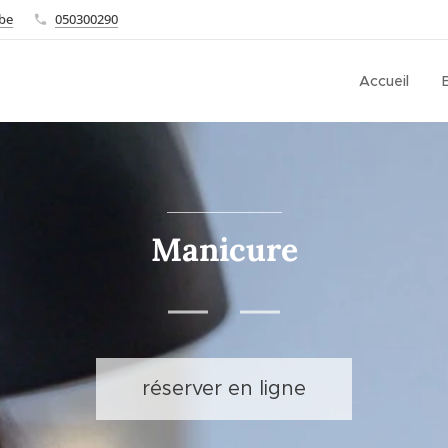
.be
050300290
Accueil
Manicure
réserver en ligne