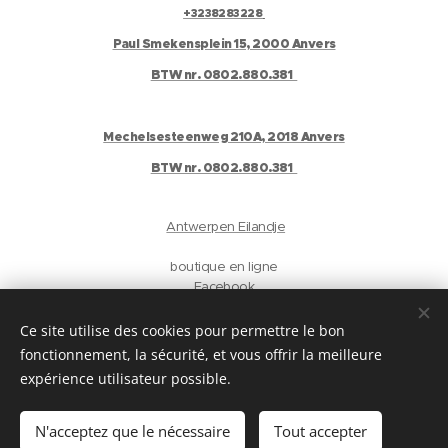
+3238283228
Paul Smekensplein 15, 2000 Anvers
BTW nr. 0802.880.381
Mechelsesteenweg 210A, 2018 Anvers
BTW nr. 0802.880.381
Antwerpen Eilandje
boutique en ligne
Facebook
Instagram
Gelaat
Ce site utilise des cookies pour permettre le bon
Antwerpen
fonctionnement, la sécurité, et vous offrir la meilleure
privacyverklaring
expérience utilisateur possible.
Langues
N'acceptez que le nécessaire
Tout accepter
Nederlands
English
Français
Deutsch