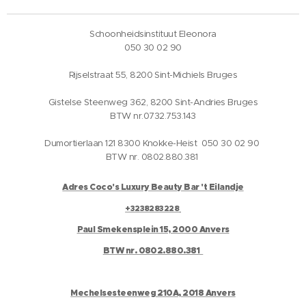
Schoonheidsinstituut Eleonora
050 30 02 90
Rijselstraat 55, 8200 Sint-Michiels Bruges
Gistelse Steenweg 362, 8200 Sint-Andries Bruges
BTW nr.0732.753.143
Dumortierlaan 121 8300 Knokke-Heist 050 30 02 90
BTW nr. 0802.880.381
Adres Coco's Luxury Beauty Bar 't Eilandje
+3238283228
Paul Smekensplein 15, 2000 Anvers
BTW nr. 0802.880.381
Mechelsesteenweg 210A, 2018 Anvers