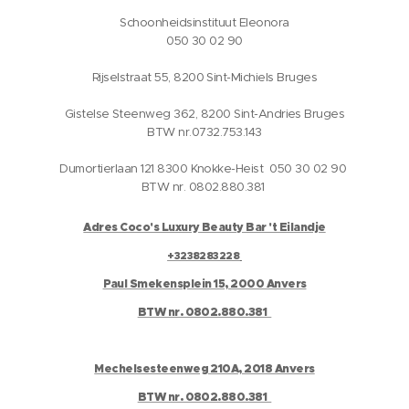
Schoonheidsinstituut Eleonora
050 30 02 90
Rijselstraat 55, 8200 Sint-Michiels Bruges
Gistelse Steenweg 362, 8200 Sint-Andries Bruges
BTW nr.0732.753.143
Dumortierlaan 121 8300 Knokke-Heist 050 30 02 90
BTW nr. 0802.880.381
Adres Coco's Luxury Beauty Bar 't Eilandje
+3238283228
Paul Smekensplein 15, 2000 Anvers
BTW nr. 0802.880.381
Mechelsesteenweg 210A, 2018 Anvers
BTW nr. 0802.880.381