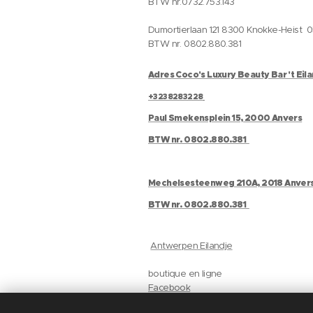
BTW nr.0732.753.143
Dumortierlaan 121 8300 Knokke-Heist 
BTW nr. 0802.880.381
Adres Coco's Luxury Beauty Bar 't Eil
+3238283228
Paul Smekensplein 15, 2000 Anvers
BTW nr. 0802.880.381
Mechelsesteenweg 210A, 2018 Anver
BTW nr. 0802.880.381
Antwerpen Eilandje
boutique en ligne
Facebook
Instagram