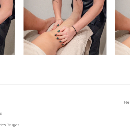
Ne
es
ries Bruges