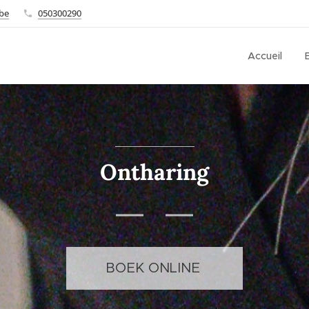
.be
050300290
Accueil
Ontharing
BOEK ONLINE