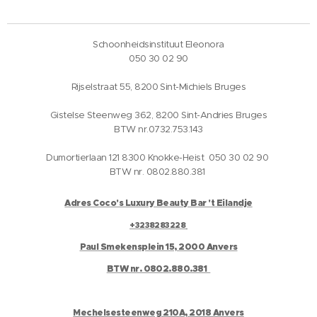
Schoonheidsinstituut Eleonora
050 30 02 90
Rijselstraat 55, 8200 Sint-Michiels Bruges
Gistelse Steenweg 362, 8200 Sint-Andries Bruges
BTW nr.0732.753.143
Dumortierlaan 121 8300 Knokke-Heist 050 30 02 90
BTW nr. 0802.880.381
Adres Coco's Luxury Beauty Bar 't Eilandje
+3238283228
Paul Smekensplein 15, 2000 Anvers
BTW nr. 0802.880.381
Mechelsesteenweg 210A, 2018 Anvers