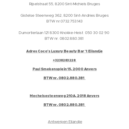
Rijselstraat 55, 8200 Sint-Michiels Bruges
Gistelse Steenweg 362, 8200 Sint-Andries Bruges
BTW nr.0732.753.143
Dumortierlaan 121 8300 Knokke-Heist 050 30 02 90
BTW nr. 0802.880.381
Adres Coco's Luxury Beauty Bar 't Eilandje
+3238283228
Paul Smekensplein 15, 2000 Anvers
BTW nr. 0802.880.381
Mechelsesteenweg 210A, 2018 Anvers
BTW nr. 0802.880.381
Antwerpen Eilandje