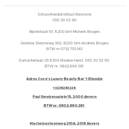
Schoonheidsinstituut Eleonora
050 30 02 90
Rijselstraat 55, 8200 Sint-Michiels Bruges
Gistelse Steenweg 362, 8200 Sint-Andries Bruges
BTW nr.0732.753.143
Dumortierlaan 121 8300 Knokke-Heist 050 30 02 90
BTW nr. 0802.880.381
Adres Coco's Luxury Beauty Bar 't Eilandje
+3238283228
Paul Smekensplein 15, 2000 Anvers
BTW nr. 0802.880.381
Mechelsesteenweg 210A, 2018 Anvers