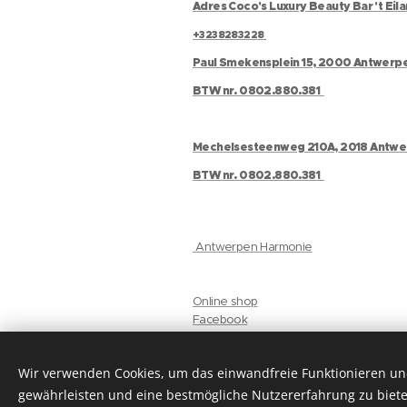
Adres Coco's Luxury Beauty Bar 't Eil
+3238283228
Paul Smekensplein 15, 2000 Antwerp
BTW nr. 0802.880.381
Mechelsesteenweg 210A, 2018 Antw
BTW nr. 0802.880.381
Antwerpen Harmonie
Online shop
Facebook
Instagram
Gelaat
Wir verwenden Cookies, um das einwandfreie Funktionieren und
privacyverklaring
gewährleisten und eine bestmögliche Nutzererfahrung zu biete