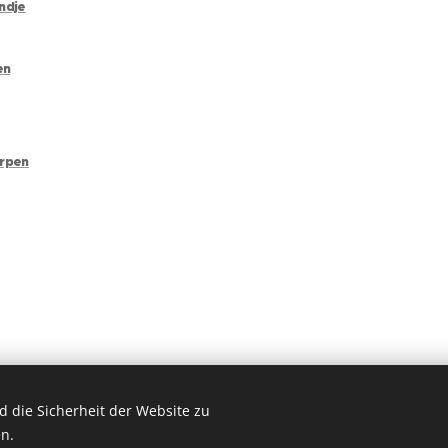
andje
en
erpen
 die Sicherheit der Website zu
n.