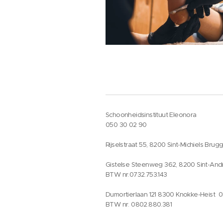
Schoonheidsinstituut Eleonora
050 30 02 90
Rijselstraat 55, 8200 Sint-Michiels Brug
Gistelse Steenweg 362, 8200 Sint-And
BTW nr.0732.753.143
Dumortierlaan 121 8300 Knokke-Heist 
BTW nr. 0802.880.381