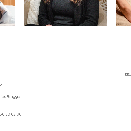
Ne
ge
ries Brugge
050 30 02 90