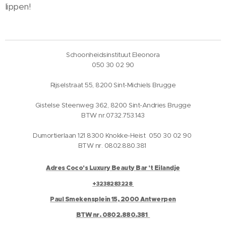
lippen!
Schoonheidsinstituut Eleonora
050 30 02 90
Rijselstraat 55, 8200 Sint-Michiels Brugge
Gistelse Steenweg 362, 8200 Sint-Andries Brugge
BTW nr.0732.753.143
Dumortierlaan 121 8300 Knokke-Heist 050 30 02 90
BTW nr. 0802.880.381
Adres Coco's Luxury Beauty Bar 't Eilandje
+3238283228
Paul Smekensplein 15, 2000 Antwerpen
BTW nr. 0802.880.381