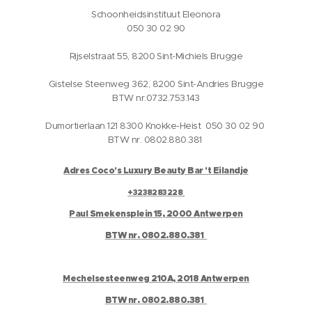
Schoonheidsinstituut Eleonora
050 30 02 90
Rijselstraat 55, 8200 Sint-Michiels Brugge
Gistelse Steenweg 362, 8200 Sint-Andries Brugge
BTW nr.0732.753.143
Dumortierlaan 121 8300 Knokke-Heist 050 30 02 90
BTW nr. 0802.880.381
Adres Coco's Luxury Beauty Bar 't Eilandje
+3238283228
Paul Smekensplein 15, 2000 Antwerpen
BTW nr. 0802.880.381
Mechelsesteenweg 210A, 2018 Antwerpen
BTW nr. 0802.880.381