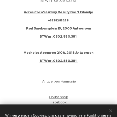
BTW nr. 0802.880.381
Adres Coco's Luxury Beauty Bar 't Eilandje
+3238283228
Paul Smekensplein 15, 2000 Antwerpen
BTW nr. 0802.880.381
Mechelsesteenweg 210A, 2018 Antwerpen
BTW nr. 0802.880.381
Antwerpen Harmonie
Online shop
Facebook
Instagram
Gelaat
Wir verwenden Cookies, um das einwandfreie Funktionieren