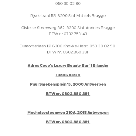
050 30 02 90
Rijselstraat 55, 8200 Sint-Michiels Brugge
Gistelse Steenweg 362, 8200 Sint-Andries Brugge
BTW nr.0732.753.143
Dumortierlaan 121 8300 Knokke-Heist 050 30 02 90
BTW nr. 0802.880.381
Adres Coco's Luxury Beauty Bar 't Eilandje
+3238283228
Paul Smekensplein 15, 2000 Antwerpen
BTW nr. 0802.880.381
Mechelsesteenweg 210A, 2018 Antwerpen
BTW nr. 0802.880.381