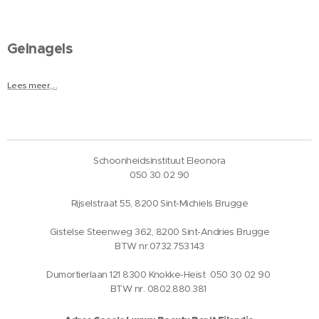
Gelnagels
Lees meer,...
Schoonheidsinstituut Eleonora
050 30 02 90
Rijselstraat 55, 8200 Sint-Michiels Brugge
Gistelse Steenweg 362, 8200 Sint-Andries Brugge
BTW nr.0732.753.143
Dumortierlaan 121 8300 Knokke-Heist 050 30 02 90
BTW nr. 0802.880.381