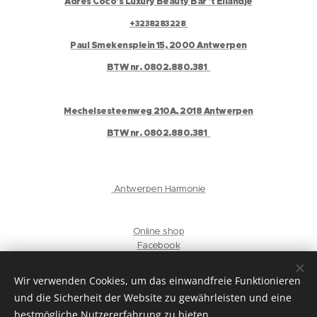
Adres Coco's Luxury Beauty Bar 't Eilandje
+3238283228
Paul Smekensplein 15, 2000 Antwerpen
BTW nr. 0802.880.381
Mechelsesteenweg 210A, 2018 Antwerpen
BTW nr. 0802.880.381
Antwerpen Harmonie
Online shop
Facebook
Instagram
Gelaat
Wir verwenden Cookies, um das einwandfreie Funktionieren
und die Sicherheit der Website zu gewährleisten und eine
privacyverklaring
bestmögliche Nutzererfahrung zu bieten.