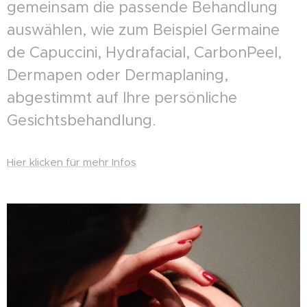
gemeinsam die passende Behandlung
auswählen, wie zum Beispiel Germaine
de Capuccini, Hydrafacial, CarbonPeel,
Dermapen oder Dermaplaning,
abgestimmt auf Ihre persönliche
Gesichtsbehandlung.
Hier klicken für mehr Infos