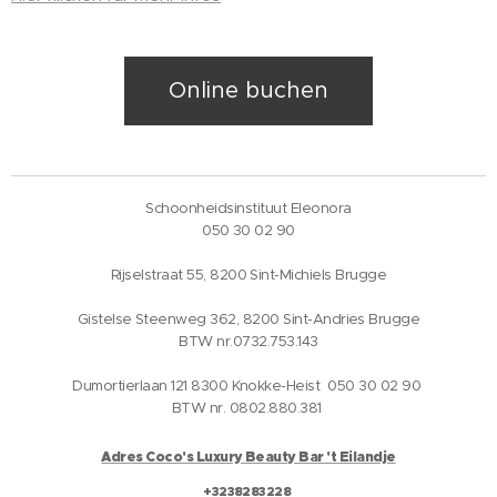
Online buchen
Schoonheidsinstituut Eleonora
050 30 02 90
Rijselstraat 55, 8200 Sint-Michiels Brugge
Gistelse Steenweg 362, 8200 Sint-Andries Brugge
BTW nr.0732.753.143
Dumortierlaan 121 8300 Knokke-Heist 050 30 02 90
BTW nr. 0802.880.381
Adres Coco's Luxury Beauty Bar 't Eilandje
+3238283228