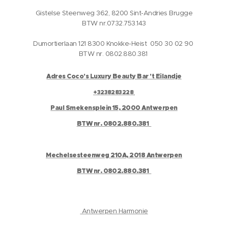
Gistelse Steenweg 362, 8200 Sint-Andries Brugge
BTW nr.0732.753.143
Dumortierlaan 121 8300 Knokke-Heist 050 30 02 90
BTW nr. 0802.880.381
Adres Coco's Luxury Beauty Bar 't Eilandje
+3238283228
Paul Smekensplein 15, 2000 Antwerpen
BTW nr. 0802.880.381
Mechelsesteenweg 210A, 2018 Antwerpen
BTW nr. 0802.880.381
Antwerpen Harmonie