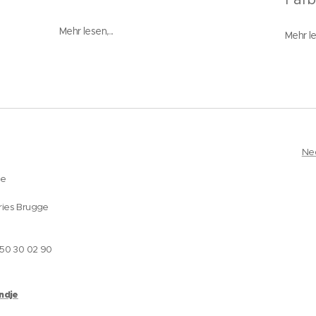
Mehr lesen,...
Mehr les
Ne
ge
ries Brugge
050 30 02 90
andje