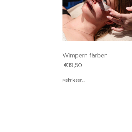
Wimpern färb
€19,50
Mehr lesen,...