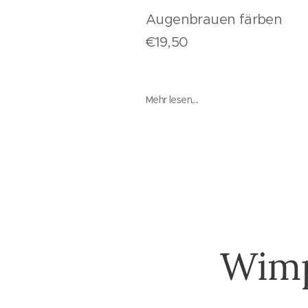
Augenbrauen fär
€19,5
Mehr lesen,...
Wimp