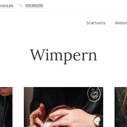
onora.be
050300290
Startseite
Webs
Wimpern