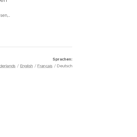
en,...
Sprachen
derlands
English
Français
Deutsch