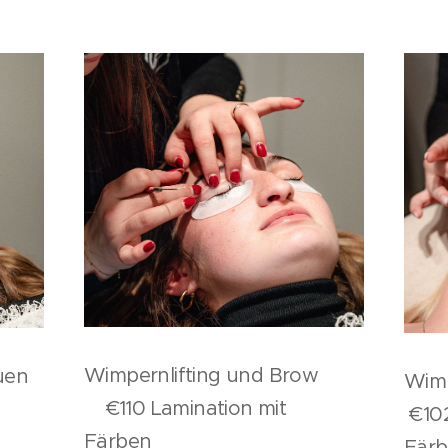
Wimpernlifting und Brow
uen
Wimp
€110 Lamination mit
€102
Färben
Fär