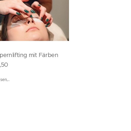
ernlifting mit Färben
,50
en,...