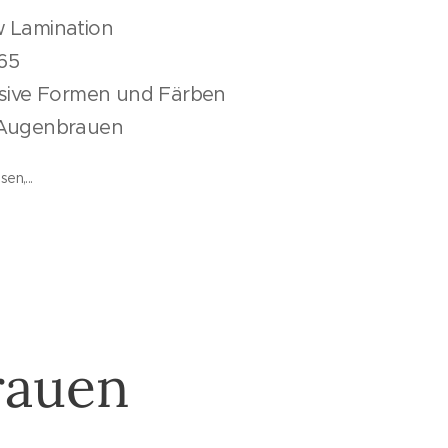
ow Lamination
5
usive Formen und Färben
 Augenbrauen
en,...
rauen