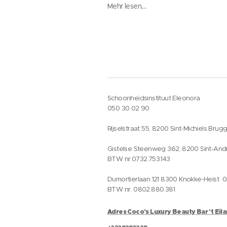
Mehr lesen,...
Schoonheidsinstituut Eleonora
050 30 02 90
Rijselstraat 55, 8200 Sint-Michiels Brug
Gistelse Steenweg 362, 8200 Sint-And
BTW nr.0732.753.143
Dumortierlaan 121 8300 Knokke-Heist 
BTW nr. 0802.880.381
Adres Coco's Luxury Beauty Bar 't Eil