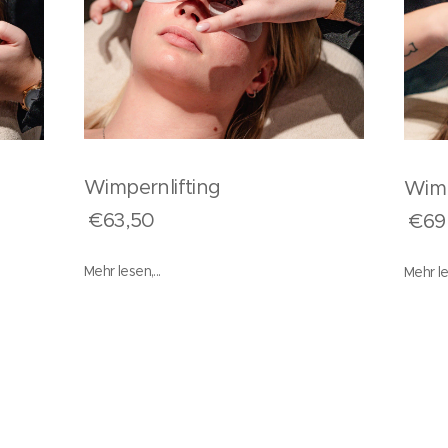
Wimpernlifting
en
Wimp
€63,50
€69
Mehr lesen,...
Mehr les