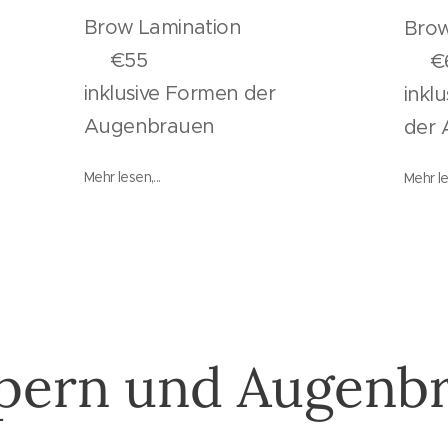
Brow Lamination
ben
Br
€55
0
€6
inklusive Formen der
inkl
Augenbrauen
der
Mehr lesen,...
Mehr les
ern und Augenb