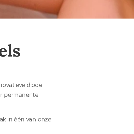
els
novatieve diode
oor permanente
aak in één van onze