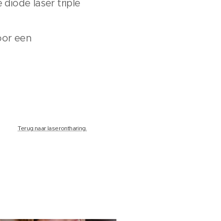
iode laser triple
oor een
Terug naar laserontharing.