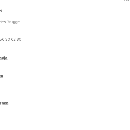
ge
ries Brugge
050 30 02 90
andje
en
erpen