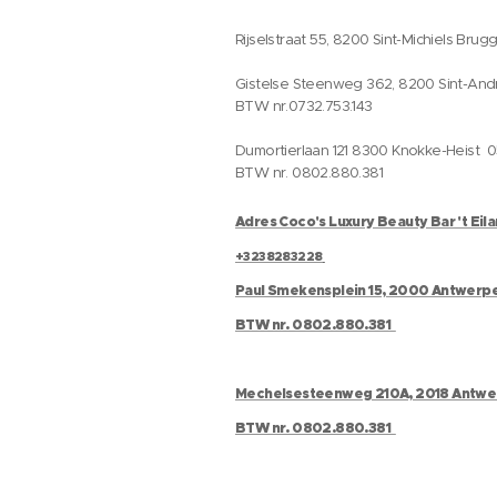
Rijselstraat 55, 8200 Sint-Michiels Brug
Gistelse Steenweg 362, 8200 Sint-And
BTW nr.0732.753.143
Dumortierlaan 121 8300 Knokke-Heist 
BTW nr. 0802.880.381
Adres Coco's Luxury Beauty Bar 't Eil
+3238283228
Paul Smekensplein 15, 2000 Antwerp
BTW nr. 0802.880.381
Mechelsesteenweg 210A, 2018 Antw
BTW nr. 0802.880.381