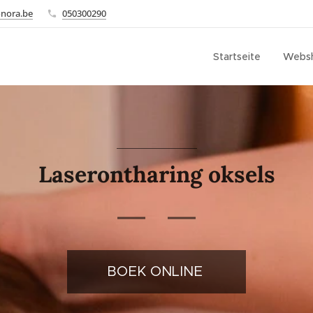
onora.be
050300290
Startseite
Webs
Laserontharing oksels
BOEK ONLINE