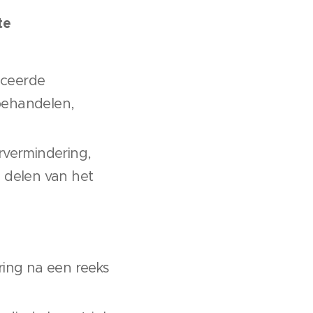
te
nceerde
 behandelen,
rvermindering,
e delen van het
ing na een reeks