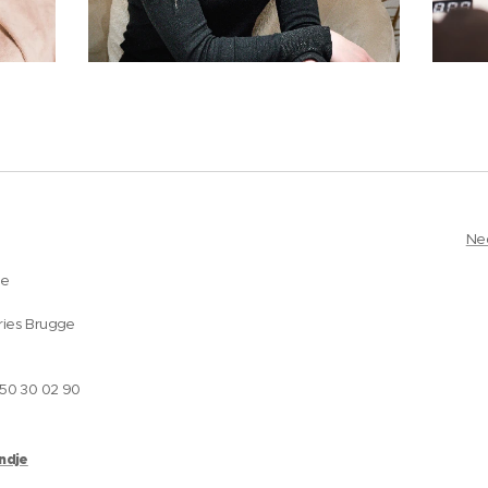
Ne
ge
ries Brugge
050 30 02 90
andje