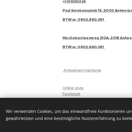
+3238283228
Paul Smekensplein 15, 2000 Antwerp
BTW nr. 0802.880.381
Mechelsesteenweg 210A, 2018 Antw
BTW nr. 0802.880.381
Antwerpen Harmonie
Online shop
Facebook
Instagram
Gelaat
Wir verwenden Cookies, um das einwandfreie Funktionieren und
privacyverklaring
gewährleisten und eine bestmögliche Nutzererfahrung zu biete