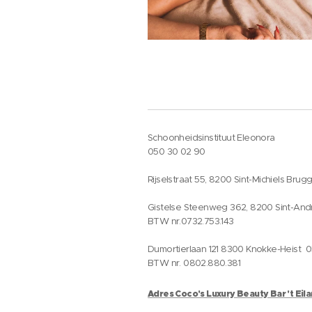
Schoonheidsinstituut Eleonora
050 30 02 90
Rijselstraat 55, 8200 Sint-Michiels Brug
Gistelse Steenweg 362, 8200 Sint-And
BTW nr.0732.753.143
Dumortierlaan 121 8300 Knokke-Heist 
BTW nr. 0802.880.381
Adres Coco's Luxury Beauty Bar 't Eil