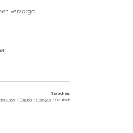
 een verzorgd
aat
Sprachen
derlands
English
Français
Deutsch