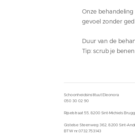
Onze behandeling i
gevoel zonder ged
Duur van de behan
Tip: scrub je bene
Schoonheidsinstituut Eleonora
050 30 02 90
Rijselstraat 55, 8200 Sint-Michiels Brug
Gistelse Steenweg 362, 8200 Sint-And
BTW nr.0732.753.143