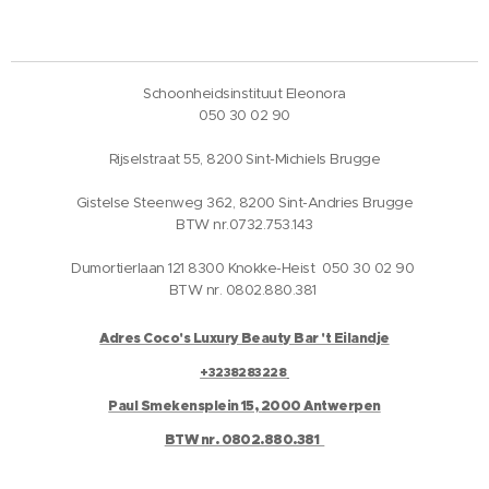
Schoonheidsinstituut Eleonora
050 30 02 90
Rijselstraat 55, 8200 Sint-Michiels Brugge
Gistelse Steenweg 362, 8200 Sint-Andries Brugge
BTW nr.0732.753.143
Dumortierlaan 121 8300 Knokke-Heist 050 30 02 90
BTW nr. 0802.880.381
Adres Coco's Luxury Beauty Bar 't Eilandje
+3238283228
Paul Smekensplein 15, 2000 Antwerpen
BTW nr. 0802.880.381