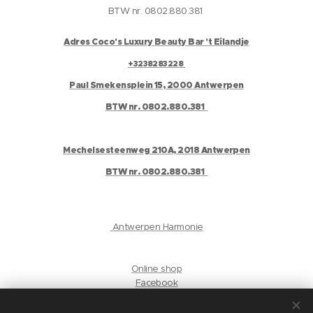
BTW nr. 0802.880.381
Adres Coco's Luxury Beauty Bar 't Eilandje
+3238283228
Paul Smekensplein 15, 2000 Antwerpen
BTW nr. 0802.880.381
Mechelsesteenweg 210A, 2018 Antwerpen
BTW nr. 0802.880.381
Antwerpen Harmonie
Online shop
Facebook
Instagram
Gelaat