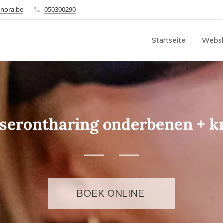
onora.be
050300290
Startseite
Webs
serontharing onderbenen + k
BOEK ONLINE