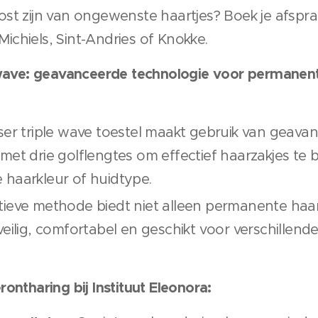
erlost zijn van ongewenste haartjes? Boek je afspr
-Michiels, Sint-Andries of Knokke.
e wave: geavanceerde technologie voor permanen
ser triple wave toestel maakt gebruik van geava
met drie golflengtes om effectief haarzakjes te
 haarkleur of huidtype.
tieve methode biedt niet alleen permanente haa
veilig, comfortabel en geschikt voor verschillend
ontharing bij Instituut Eleonora: