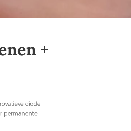
enen +
novatieve diode
oor permanente