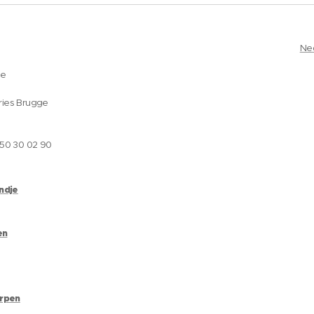
Ne
ge
ries Brugge
050 30 02 90
andje
en
erpen