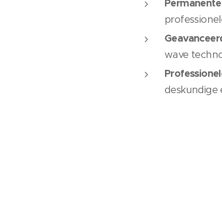
Permanente 
professione
Geavanceerd
wave technol
Professionel
deskundige 