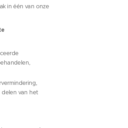
aak in één van onze
te
nceerde
 behandelen,
rvermindering,
e delen van het