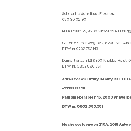
Schoonheidsinstituut Eleonora
050 30 02 90
Rijselstraat 55, 8200 Sint-Michiels Brug
Gistelse Steenweg 362, 8200 Sint-And
BTW nr.0732.753.143
Dumortierlaan 121 8300 Knokke-Heist 
BTW nr. 0802.880.381
Adres Coco's Luxury Beauty Bar 't Eil
+3238283228
Paul Smekensplein 15, 2000 Antwerp
BTW nr. 0802.880.381
Mechelsesteenweg 210A, 2018 Antw