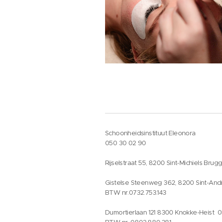
Schoonheidsinstituut Eleonora
050 30 02 90
Rijselstraat 55, 8200 Sint-Michiels Brug
Gistelse Steenweg 362, 8200 Sint-And
BTW nr.0732.753.143
Dumortierlaan 121 8300 Knokke-Heist 