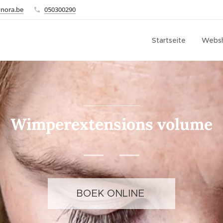
onora.be
050300290
Startseite
Webs
Wimperextensions volume
BOEK ONLINE