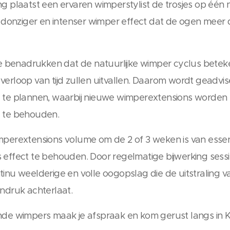
g plaatst een ervaren wimperstylist de trosjes op één n
, donziger en intenser wimper effect dat de ogen meer d
 te benadrukken dat de natuurlijke wimper cyclus betek
erloop van tijd zullen uitvallen. Daarom wordt geadvis
g te plannen, waarbij nieuwe wimperextensions worde
d te behouden.
mperextensions volume om de 2 of 3 weken is van esse
 effect te behouden. Door regelmatige bijwerking sess
inu weelderige en volle oogopslag die de uitstraling 
indruk achterlaat.
nde wimpers maak je afspraak en kom gerust langs in K