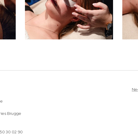
Ne
ge
ries Brugge
050 30 02 90