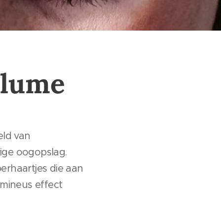
olume
eld van
rige oogopslag.
erhaartjes die aan
mineus effect