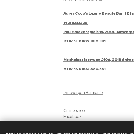
BTW nr. 0802.880.381
Adres Coco's Luxury Beauty Bar 't Eil
+3238283228
Paul Smekensplein 15, 2000 Antwerp
BTW nr. 0802.880.381
Mechelsesteenweg 210A, 2018 Antw
BTW nr. 0802.880.381
Antwerpen Harmonie
Online shop
Facebook
Instagram
Gelaat