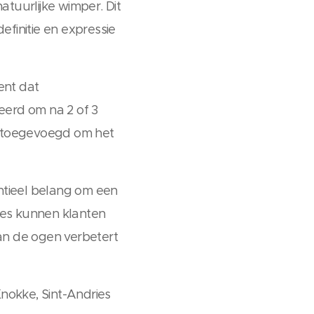
atuurlijke wimper. Dit
efinitie en expressie
ent dat
eerd om na 2 of 3
n toegevoegd om het
ntieel belang om een
ies kunnen klanten
van de ogen verbetert
nokke, Sint-Andries