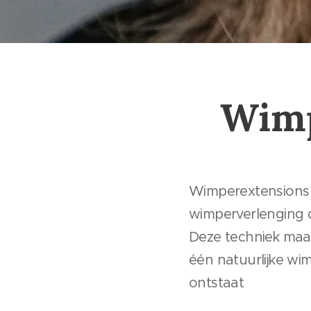
Wimp
Wimperextensions 
wimperverlenging d
Deze techniek maak
één natuurlijke w
ontstaat