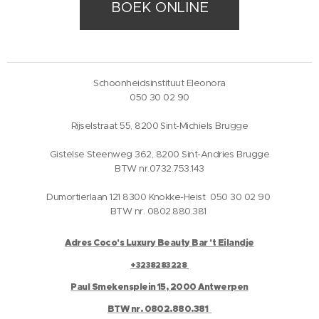
BOEK ONLINE
Schoonheidsinstituut Eleonora
050 30 02 90
Rijselstraat 55, 8200 Sint-Michiels Brugge
Gistelse Steenweg 362, 8200 Sint-Andries Brugge
BTW nr.0732.753.143
Dumortierlaan 121 8300 Knokke-Heist 050 30 02 90
BTW nr. 0802.880.381
Adres Coco's Luxury Beauty Bar 't Eilandje
+3238283228
Paul Smekensplein 15, 2000 Antwerpen
BTW nr. 0802.880.381