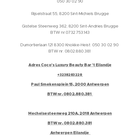
050 30 02 90
Rijselstraat 55, 8200 Sint-Michiels Brugge
Gistelse Steenweg 362, 8200 Sint-Andries Brugge
BTW nr.0732.753.143
Dumortierlaan 121 8300 Knokke-Heist 050 30 02 90
BTW nr. 0802.880.381
Adres Coco's Luxury Beauty Bar 't Eilandje
+3238283228
Paul Smekensplein 15, 2000 Antwerpen
BTW nr. 0802.880.381
Mechelsesteenweg 210A, 2018 Antwerpen
BTW nr. 0802.880.381
Antwerpen Eilandje