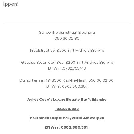
lippen!
Schoonheidsinstituut Eleonora
050 30 02 90
Rijselstraat 55, 8200 Sint-Michiels Brugge
Gistelse Steenweg 362, 8200 Sint-Andries Brugge
BTW nr.0732.753.143
Dumortierlaan 121 8300 Knokke-Heist 050 30 02 90
BTW nr. 0802.880.381
Adres Coco's Luxury Beauty Bar 't Eilandje
+3238283228
Paul Smekensplein 15, 2000 Antwerpen
BTW nr. 0802.880.381