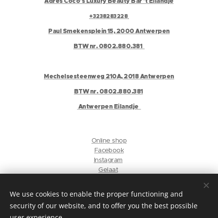
Adres Coco's Luxury Beauty Bar 't Eilandje
+3238283228
Paul Smekensplein 15, 2000 Antwerpen
BTW nr. 0802.880.381
Mechelsesteenweg 210A, 2018 Antwerpen
BTW nr. 0802.880.381
Antwerpen Eilandje
Online shop
Facebook
Instagram
Gelaat
Antwerpen Harmonie
We use cookies to enable the proper functioning and
security of our website, and to offer you the best possible
privacyverklaring
user experience.